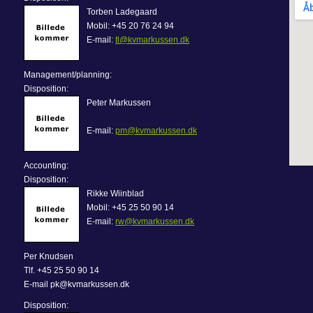
Torben Ladegaard
Mobil: +45 20 76 24 94
E-mail:
tl@kvmarkussen.dk
Management/planning:
Disposition:
Peter Markussen
E-mail:
pm@kvmarkussen.dk
Accounting:
Disposition:
Rikke Wiinblad
Mobil: +45 25 50 90 14
E-mail:
rw@kvmarkussen.dk
Per Knudsen
Tlf. +45 25 50 90 14
E-mail pk@kvmarkussen.dk
Disposition: